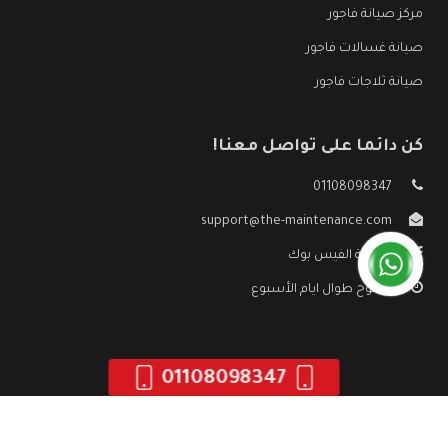
مركز صيانة فاجور
صيانة غسالات فاجور
صيانة ثلاجات فاجور
كن دائما على تواصل معنا!
01108098347
support@the-maintenance.com
صفحة الفيس بوك
مفتوح طوال ايام الأسبوع
01108098347
جميع الحقوق محفوظه ©
صيانة فاجور