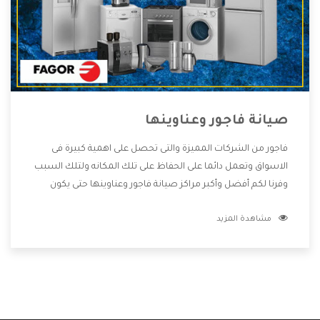
صيانة فاجور وعناوينها
فاجور من الشركات المميزة والتى تحصل على اهمية كبيرة فى
الاسواق وتعمل دائما على الحفاظ على تلك المكانه ولتلك السبب
وفرنا لكم أفضل وأكبر مراكز صيانة فاجور وعناوينها حتى يكون
قريب من كل العملاء ويستطيع القيام بتصليح جميع المنتجات
مشاهدة المزيد
دون اى ازعاج كما أننا نهتم بكل ما يحتاجه المستهلك لكى نحافظ
على ثقتهم بنا ،وهتستمتع بأقوى العروض والخدمات ما بعد البيع
التى ترضى العميل