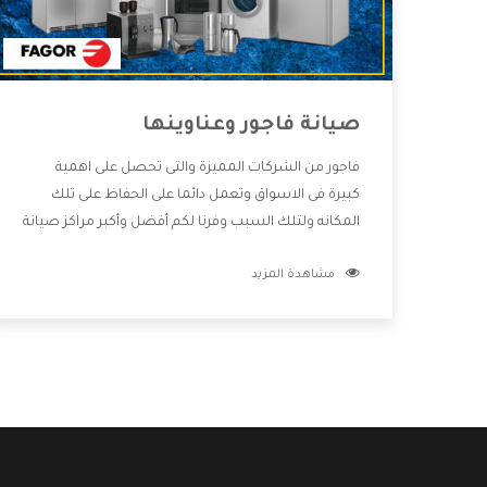
صيانة فاجور وعناوينها
فاجور من الشركات المميزة والتى تحصل على اهمية
كبيرة فى الاسواق وتعمل دائما على الحفاظ على تلك
المكانه ولتلك السبب وفرنا لكم أفضل وأكبر مراكز صيانة
فاجور وعناوينها حتى يكون قريب من كل العملاء
مشاهدة المزيد
ويستطيع القيام بتصليح جميع المنتجات دون اى ازعاج
كما أننا نهتم بكل ما يحتاجه المستهلك لكى نحافظ على
ثقتهم بنا ،وهتستمتع بأقوى العروض والخدمات ما بعد
البيع التى ترضى العميل