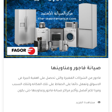
صيانة فاجور وعناوينها
فاجور من الشركات المميزة والتى تحصل على اهمية كبيرة فى
الاسواق وتعمل دائما على الحفاظ على تلك المكانه ولتلك السبب
وفرنا لكم أفضل وأكبر مراكز صيانة فاجور وعناوينها حتى يكون
قريب من كل العملاء ويستطيع القيام بتصليح جميع المنتجات
مشاهدة المزيد
دون اى ازعاج كما أننا نهتم بكل ما يحتاجه المستهلك لكى نحافظ
على ثقتهم بنا ،وهتستمتع بأقوى العروض والخدمات ما بعد البيع