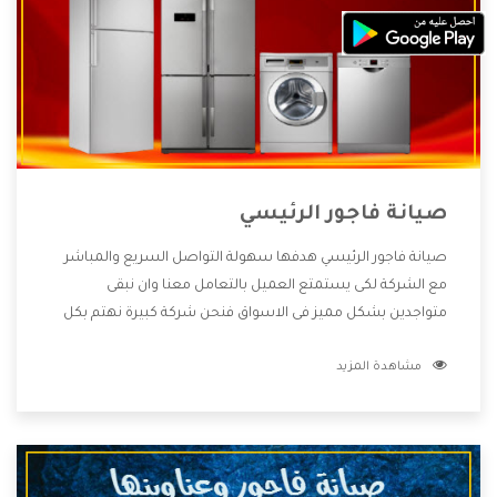
صيانة فاجور الرئيسي
صيانة فاجور الرئيسي هدفها سهولة التواصل السريع والمباشر
مع الشركة لكى يستمتع العميل بالتعامل معنا وان نبقى
متواجدين بشكل مميز فى الاسواق فنحن شركة كبيرة نهتم بكل
التفاصيل المهمة للعميل وان يستمتع بالخدمات التى تنفرد
مشاهدة المزيد
الشركة بها والتى تكون منها خدمة الصيانة التى تكون من أهم
الخدمات التى يرغب بها العميل لأنها تحافظ على كفاءة المنتج
كما أن شركة فاجور تقدم لنا جميع الأجهزة التى نبحث عنها وأقوى
الأسعار التى تكون مناسبة لكثير من العملاء