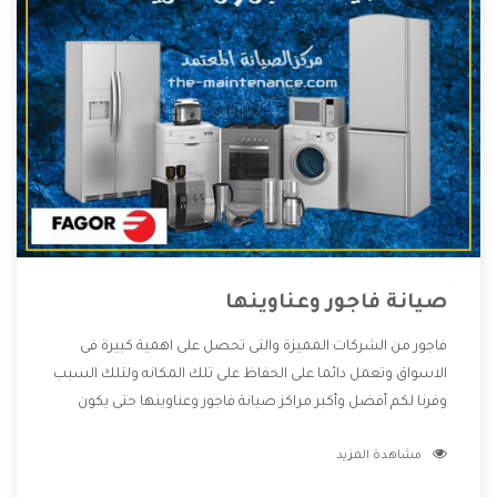
صيانة فاجور وعناوينها
فاجور من الشركات المميزة والتى تحصل على اهمية كبيرة فى
الاسواق وتعمل دائما على الحفاظ على تلك المكانه ولتلك السبب
وفرنا لكم أفضل وأكبر مراكز صيانة فاجور وعناوينها حتى يكون
قريب من كل العملاء ويستطيع القيام بتصليح جميع المنتجات
مشاهدة المزيد
دون اى ازعاج كما أننا نهتم بكل ما يحتاجه المستهلك لكى نحافظ
على ثقتهم بنا ،وهتستمتع بأقوى العروض والخدمات ما بعد البيع