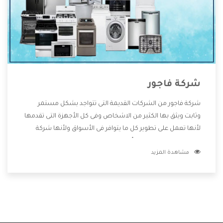
شركة فاجور
شركة فاجور من الشركات القديمة التى تتواجد بشكل مستمر
وثابت ويثق بها الكثير من الاشخاص وفى كل الأجهزة التى تقدمها
لأنها تعمل على تطوير كل ما يتوافر فى الأسواق ولأنها شركة
معروفة تهتم جدا بتوفير أفضل خدمات ما بعد البيع مع المنتجات
مشاهدة المزيد
وتقدم للعملاء أقوى العروض والخصومات التى تسهل على
المستهلك الاستمتاع بشراء جميع ما نقدمه لكم معنا هتجد كل
ما هو جديد وأفضل