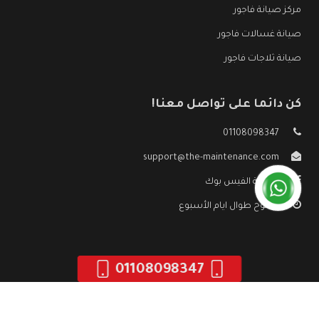
مركز صيانة فاجور
صيانة غسالات فاجور
صيانة ثلاجات فاجور
كن دائما على تواصل معنا!
01108098347
support@the-maintenance.com
صفحة الفيس بوك
مفتوح طوال ايام الأسبوع
01108098347
جميع الحقوق محفوظه ©
صيانة فاجور