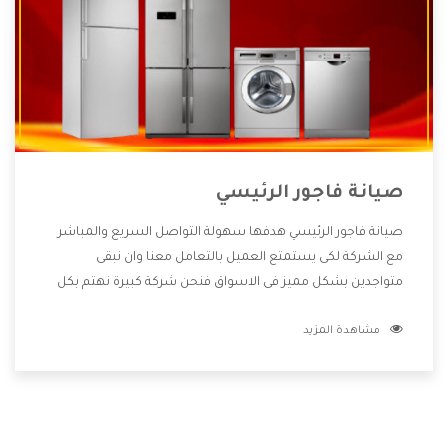
صيانة فاجور الرئيسي
صيانة فاجور الرئيسي هدفها سهولة التواصل السريع والمباشر
مع الشركة لكى يستمتع العميل بالتعامل معنا وان نبقى
متواجدين بشكل مميز فى الاسواق فنحن شركة كبيرة نهتم بكل
التفاصيل المهمة للعميل وان يستمتع بالخدمات التى تنفرد
مشاهدة المزيد
الشركة بها والتى تكون منها خدمة الصيانة التى تكون من أهم
الخدمات التى يرغب بها العميل لأنها تحافظ على كفاءة المنتج
كما أن شركة فاجور تقدم لنا جميع الأجهزة التى نبحث عنها وأقوى
الأسعار التى تكون مناسبة لكثير من العملاء