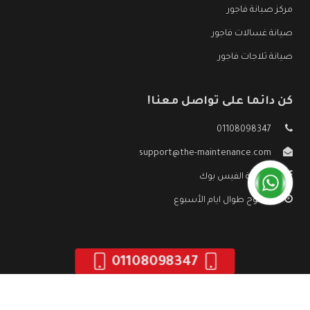
مركز صيانة فاجور
صيانة غسالات فاجور
صيانة ثلاجات فاجور
كن دائما على تواصل معنا!
01108098347
support@the-maintenance.com
صفحة الفيس بوك
مفتوح طوال ايام الأسبوع
01108098347
جميع الحقوق محفوظه ©
صيانة فاجور