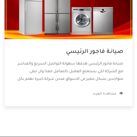
صيانة فاجور الرئيسي
صيانة فاجور الرئيسي هدفها سهولة التواصل السريع والمباشر
مع الشركة لكى يستمتع العميل بالتعامل معنا وان نبقى
متواجدين بشكل مميز فى الاسواق فنحن شركة كبيرة نهتم بكل
التفاصيل المهمة للعميل وان يستمتع بالخدمات التى تنفرد
مشاهدة المزيد
الشركة بها والتى تكون منها خدمة الصيانة التى تكون من أهم
الخدمات التى يرغب بها العميل لأنها تحافظ على كفاءة المنتج
كما أن شركة فاجور تقدم لنا جميع الأجهزة التى نبحث عنها وأقوى
الأسعار التى تكون مناسبة لكثير من العملاء