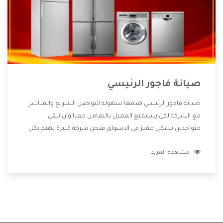
صيانة فاجور الرئيسي
صيانة فاجور الرئيسي هدفها سهولة التواصل السريع والمباشر
مع الشركة لكى يستمتع العميل بالتعامل معنا وان نبقى
متواجدين بشكل مميز فى الاسواق فنحن شركة كبيرة نهتم بكل
التفاصيل المهمة للعميل وان يستمتع بالخدمات التى تنفرد
مشاهدة المزيد
الشركة بها والتى تكون منها خدمة الصيانة التى تكون من أهم
الخدمات التى يرغب بها العميل لأنها تحافظ على كفاءة المنتج
كما أن شركة فاجور تقدم لنا جميع الأجهزة التى نبحث عنها وأقوى
الأسعار التى تكون مناسبة لكثير من العملاء