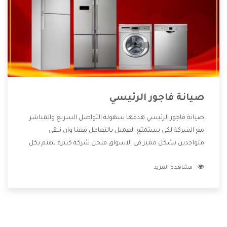
صيانة فاجور الرئيسي
صيانة فاجور الرئيسي هدفها سهولة التواصل السريع والمباشر
مع الشركة لكى يستمتع العميل بالتعامل معنا وان نبقى
متواجدين بشكل مميز فى الاسواق فنحن شركة كبيرة نهتم بكل
التفاصيل المهمة للعميل وان يستمتع بالخدمات التى تنفرد
مشاهدة المزيد
الشركة بها والتى تكون منها خدمة الصيانة التى تكون من أهم
الخدمات التى يرغب بها العميل لأنها تحافظ على كفاءة المنتج
كما أن شركة فاجور تقدم لنا جميع الأجهزة التى نبحث عنها وأقوى
الأسعار التى تكون مناسبة لكثير من العملاء