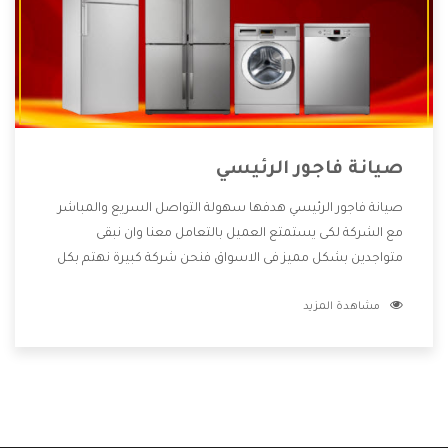
صيانة فاجور الرئيسي
صيانة فاجور الرئيسي هدفها سهولة التواصل السريع والمباشر
مع الشركة لكى يستمتع العميل بالتعامل معنا وان نبقى
متواجدين بشكل مميز فى الاسواق فنحن شركة كبيرة نهتم بكل
التفاصيل المهمة للعميل وان يستمتع بالخدمات التى تنفرد
مشاهدة المزيد
الشركة بها والتى تكون منها خدمة الصيانة التى تكون من أهم
الخدمات التى يرغب بها العميل لأنها تحافظ على كفاءة المنتج
كما أن شركة فاجور تقدم لنا جميع الأجهزة التى نبحث عنها وأقوى
الأسعار التى تكون مناسبة لكثير من العملاء