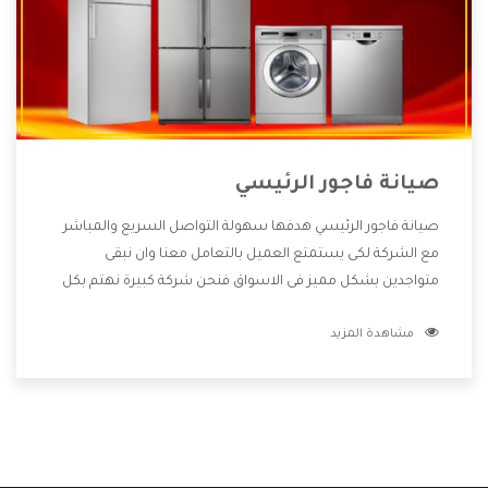
صيانة فاجور الرئيسي
صيانة فاجور الرئيسي هدفها سهولة التواصل السريع والمباشر
مع الشركة لكى يستمتع العميل بالتعامل معنا وان نبقى
متواجدين بشكل مميز فى الاسواق فنحن شركة كبيرة نهتم بكل
التفاصيل المهمة للعميل وان يستمتع بالخدمات التى تنفرد
مشاهدة المزيد
الشركة بها والتى تكون منها خدمة الصيانة التى تكون من أهم
الخدمات التى يرغب بها العميل لأنها تحافظ على كفاءة المنتج
كما أن شركة فاجور تقدم لنا جميع الأجهزة التى نبحث عنها وأقوى
الأسعار التى تكون مناسبة لكثير من العملاء