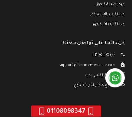
مركز صيانة فاجور
صيانة غسالات فاجور
صيانة ثلاجات فاجور
كن دائما على تواصل معنا!
01108098347
support@the-maintenance.com
صفحة الفيس بوك
مفتوح طوال ايام الأسبوع
01108098347
جميع الحقوق محفوظه ©
صيانة فاجور