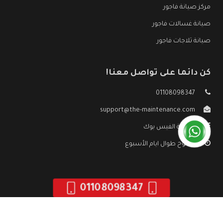
مركز صيانة فاجور
صيانة غسالات فاجور
صيانة ثلاجات فاجور
كن دائما على تواصل معنا!
01108098347
support@the-maintenance.com
صفحة الفيس بوك
مفتوح طوال ايام الأسبوع
01108098347
جميع الحقوق محفوظه ©
صيانة فاجور