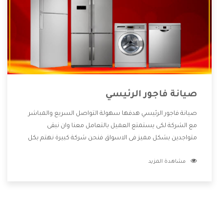
صيانة فاجور الرئيسي
صيانة فاجور الرئيسي هدفها سهولة التواصل السريع والمباشر
مع الشركة لكى يستمتع العميل بالتعامل معنا وان نبقى
متواجدين بشكل مميز فى الاسواق فنحن شركة كبيرة نهتم بكل
التفاصيل المهمة للعميل وان يستمتع بالخدمات التى تنفرد
مشاهدة المزيد
الشركة بها والتى تكون منها خدمة الصيانة التى تكون من أهم
الخدمات التى يرغب بها العميل لأنها تحافظ على كفاءة المنتج
كما أن شركة فاجور تقدم لنا جميع الأجهزة التى نبحث عنها وأقوى
الأسعار التى تكون مناسبة لكثير من العملاء