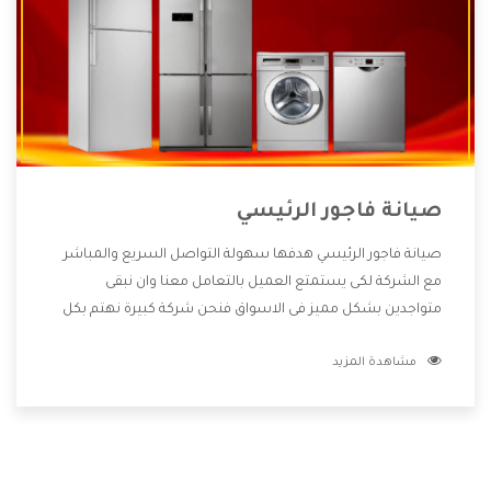
صيانة فاجور الرئيسي
صيانة فاجور الرئيسي هدفها سهولة التواصل السريع والمباشر
مع الشركة لكى يستمتع العميل بالتعامل معنا وان نبقى
متواجدين بشكل مميز فى الاسواق فنحن شركة كبيرة نهتم بكل
التفاصيل المهمة للعميل وان يستمتع بالخدمات التى تنفرد
مشاهدة المزيد
الشركة بها والتى تكون منها خدمة الصيانة التى تكون من أهم
الخدمات التى يرغب بها العميل لأنها تحافظ على كفاءة المنتج
كما أن شركة فاجور تقدم لنا جميع الأجهزة التى نبحث عنها وأقوى
الأسعار التى تكون مناسبة لكثير من العملاء