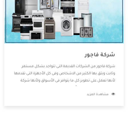
شركة فاجور
شركة فاجور من الشركات القديمة التى تتواجد بشكل مستمر
وثابت ويثق بها الكثير من الاشخاص وفى كل الأجهزة التى تقدمها
لأنها تعمل على تطوير كل ما يتوافر فى الأسواق ولأنها شركة
معروفة تهتم جدا بتوفير أفضل خدمات ما بعد البيع مع المنتجات
مشاهدة المزيد
وتقدم للعملاء أقوى العروض والخصومات التى تسهل على
المستهلك الاستمتاع بشراء جميع ما نقدمه لكم معنا هتجد كل
ما هو جديد وأفضل