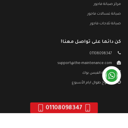
مركز صيانة فاجور
صيانة غسالات فاجور
صيانة ثلاجات فاجور
كن دائما على تواصل معنا!
01108098347
support@the-maintenance.com
صفحة الفيس بوك
مفتوح طوال ايام الأسبوع
01108098347
جميع الحقوق محفوظه ©
صيانة فاجور