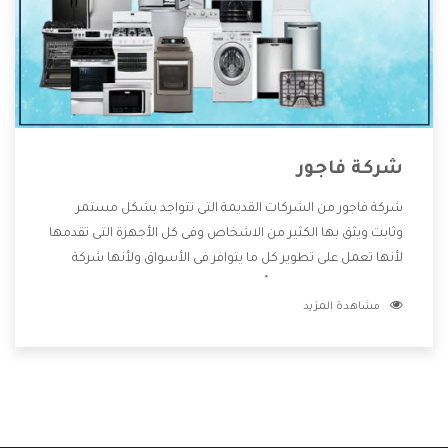
شركة فاجور
شركة فاجور من الشركات القديمة التى تتواجد بشكل مستمر
وثابت ويثق بها الكثير من الاشخاص وفى كل الأجهزة التى تقدمها
لأنها تعمل على تطوير كل ما يتوافر فى الأسواق ولأنها شركة
معروفة تهتم جدا بتوفير أفضل خدمات ما بعد البيع مع المنتجات
مشاهدة المزيد
وتقدم للعملاء أقوى العروض والخصومات التى تسهل على
المستهلك الاستمتاع بشراء جميع ما نقدمه لكم معنا هتجد كل
ما هو جديد وأفضل