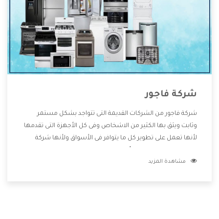
شركة فاجور
شركة فاجور من الشركات القديمة التى تتواجد بشكل مستمر
وثابت ويثق بها الكثير من الاشخاص وفى كل الأجهزة التى تقدمها
لأنها تعمل على تطوير كل ما يتوافر فى الأسواق ولأنها شركة
معروفة تهتم جدا بتوفير أفضل خدمات ما بعد البيع مع المنتجات
مشاهدة المزيد
وتقدم للعملاء أقوى العروض والخصومات التى تسهل على
المستهلك الاستمتاع بشراء جميع ما نقدمه لكم معنا هتجد كل
ما هو جديد وأفضل