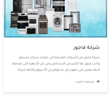
شركة فاجور
شركة فاجور من الشركات القديمة التى تتواجد بشكل مستمر
وثابت ويثق بها الكثير من الاشخاص وفى كل الأجهزة التى تقدمها
لأنها تعمل على تطوير كل ما يتوافر فى الأسواق ولأنها شركة
معروفة تهتم جدا بتوفير أفضل خدمات ما بعد البيع مع المنتجات
مشاهدة المزيد
وتقدم للعملاء أقوى العروض والخصومات التى تسهل على
المستهلك الاستمتاع بشراء جميع ما نقدمه لكم معنا هتجد كل
ما هو جديد وأفضل