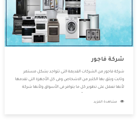
شركة فاجور
شركة فاجور من الشركات القديمة التى تتواجد بشكل مستمر
وثابت ويثق بها الكثير من الاشخاص وفى كل الأجهزة التى تقدمها
لأنها تعمل على تطوير كل ما يتوافر فى الأسواق ولأنها شركة
معروفة تهتم جدا بتوفير أفضل خدمات ما بعد البيع مع المنتجات
مشاهدة المزيد
وتقدم للعملاء أقوى العروض والخصومات التى تسهل على
المستهلك الاستمتاع بشراء جميع ما نقدمه لكم معنا هتجد كل
ما هو جديد وأفضل