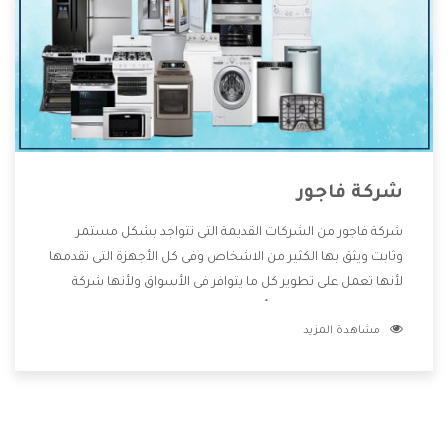
شركة فاجور
شركة فاجور من الشركات القديمة التى تتواجد بشكل مستمر
وثابت ويثق بها الكثير من الاشخاص وفى كل الأجهزة التى تقدمها
لأنها تعمل على تطوير كل ما يتوافر فى الأسواق ولأنها شركة
معروفة تهتم جدا بتوفير أفضل خدمات ما بعد البيع مع المنتجات
مشاهدة المزيد
وتقدم للعملاء أقوى العروض والخصومات التى تسهل على
المستهلك الاستمتاع بشراء جميع ما نقدمه لكم معنا هتجد كل
ما هو جديد وأفضل