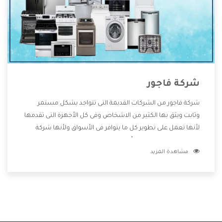
شركة فاجور
شركة فاجور من الشركات القديمة التى تتواجد بشكل مستمر
وثابت ويثق بها الكثير من الاشخاص وفى كل الأجهزة التى تقدمها
لأنها تعمل على تطوير كل ما يتوافر فى الأسواق ولأنها شركة
معروفة تهتم جدا بتوفير أفضل خدمات ما بعد البيع مع المنتجات
مشاهدة المزيد
وتقدم للعملاء أقوى العروض والخصومات التى تسهل على
المستهلك الاستمتاع بشراء جميع ما نقدمه لكم معنا هتجد كل
ما هو جديد وأفضل