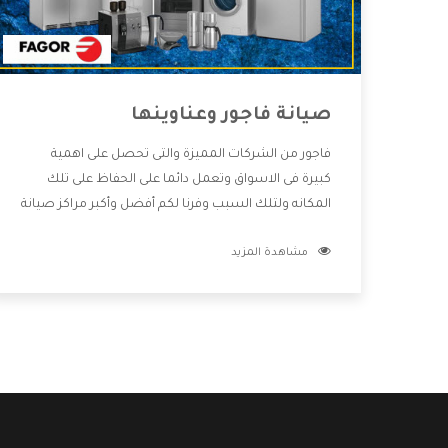
صيانة فاجور وعناوينها
فاجور من الشركات المميزة والتى تحصل على اهمية
كبيرة فى الاسواق وتعمل دائما على الحفاظ على تلك
المكانه ولتلك السبب وفرنا لكم أفضل وأكبر مراكز صيانة
فاجور وعناوينها حتى يكون قريب من كل العملاء
مشاهدة المزيد
ويستطيع القيام بتصليح جميع المنتجات دون اى ازعاج
كما أننا نهتم بكل ما يحتاجه المستهلك لكى نحافظ على
ثقتهم بنا ،وهتستمتع بأقوى العروض والخدمات ما بعد
البيع التى ترضى العميل