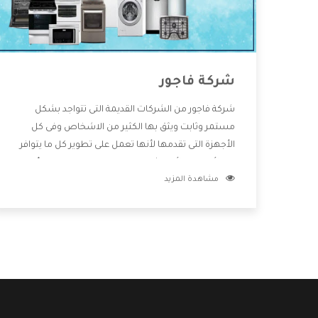
شركة فاجور
شركة فاجور من الشركات القديمة التى تتواجد بشكل
مستمر وثابت ويثق بها الكثير من الاشخاص وفى كل
الأجهزة التى تقدمها لأنها تعمل على تطوير كل ما يتوافر
فى الأسواق ولأنها شركة معروفة تهتم جدا بتوفير أفضل
مشاهدة المزيد
خدمات ما بعد البيع مع المنتجات وتقدم للعملاء أقوى
العروض والخصومات التى تسهل على المستهلك
الاستمتاع بشراء جميع ما نقدمه لكم معنا هتجد كل ما
هو جديد وأفضل