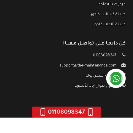
مركز صيانة فاجور
صيانة غسالات فاجور
صيانة ثلاجات فاجور
كن دائما على تواصل معنا!
01108098347
support@the-maintenance.com
صفحة الفيس بوك
مفتوح طوال ايام الأسبوع
01108098347
جميع الحقوق محفوظه ©
صيانة فاجور