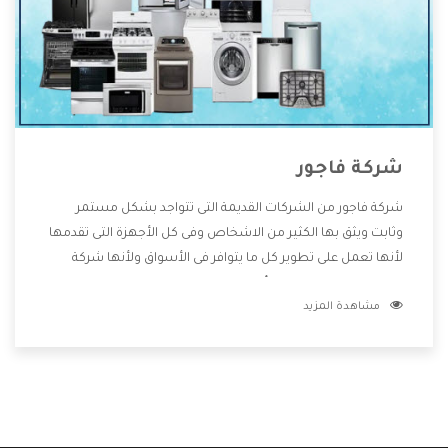
شركة فاجور
شركة فاجور من الشركات القديمة التى تتواجد بشكل مستمر
وثابت ويثق بها الكثير من الاشخاص وفى كل الأجهزة التى تقدمها
لأنها تعمل على تطوير كل ما يتوافر فى الأسواق ولأنها شركة
معروفة تهتم جدا بتوفير أفضل خدمات ما بعد البيع مع المنتجات
مشاهدة المزيد
وتقدم للعملاء أقوى العروض والخصومات التى تسهل على
المستهلك الاستمتاع بشراء جميع ما نقدمه لكم معنا هتجد كل
ما هو جديد وأفضل