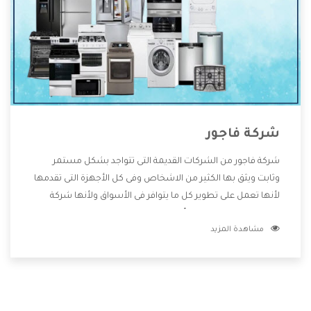
شركة فاجور
شركة فاجور من الشركات القديمة التى تتواجد بشكل مستمر
وثابت ويثق بها الكثير من الاشخاص وفى كل الأجهزة التى تقدمها
لأنها تعمل على تطوير كل ما يتوافر فى الأسواق ولأنها شركة
معروفة تهتم جدا بتوفير أفضل خدمات ما بعد البيع مع المنتجات
مشاهدة المزيد
وتقدم للعملاء أقوى العروض والخصومات التى تسهل على
المستهلك الاستمتاع بشراء جميع ما نقدمه لكم معنا هتجد كل
ما هو جديد وأفضل