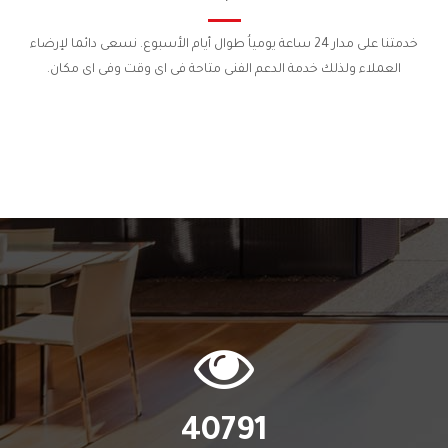
خدمتنا على مدار 24 ساعة يومياُ طوال أيام الأسبوع. نسعى دائما لإرضاء
العملاء ولذلك خدمة الدعم الفنى متاحة فى اى وقت وفى اى مكان.
40791