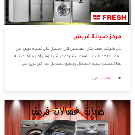
مركز صيانة فريش
لأن شركتنا تهتم بكل التفاصيل التى تحصل على أهمية كبيرة لدى
العملاء لهذا السبب اهتمت شركة فريش بتوفير أكبر مراكز صيانة
لها لتصليح جميع الاعطال ويتميز بالتعامل مع أكبر فريق من
الفنيين يعملوا لدينا فنحن نقدم الافضل لكى نحافظ على مكانتنا
مشاهدة المزيد
وعلى عملاءنا الكرام .