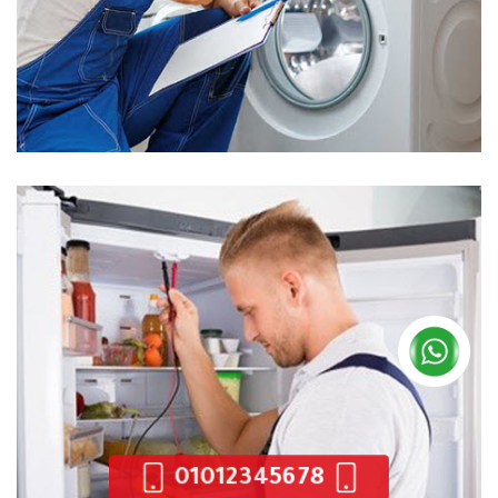
01012345678