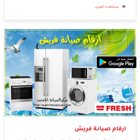
قريب من كل العملاء ويستطيع القيام بتصليح جميع المنتجات
مشاهدة المزيد
دون اى ازعاج كما أننا نهتم بكل ما يحتاجه المستهلك لكى نحافظ
على ثقتهم بنا ،وهتستمتع بأقوى العروض والخدمات ما بعد البيع
التى ترضى العميل
ارقام صيانة فريش