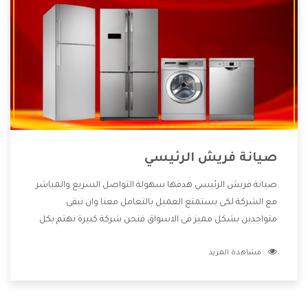
صيانة فريش الرئيسي
صيانة فريش الرئيسي هدفها سهولة التواصل السريع والمباشر
مع الشركة لكى يستمتع العميل بالتعامل معنا وان نبقى
متواجدين بشكل مميز فى الاسواق فنحن شركة كبيرة نهتم بكل
التفاصيل المهمة للعميل وان يستمتع بالخدمات التى تنفرد
مشاهدة المزيد
الشركة بها والتى تكون منها خدمة الصيانة التى تكون من أهم
الخدمات التى يرغب بها العميل لأنها تحافظ على كفاءة المنتج
كما أن شركة فريش تقدم لنا جميع الأجهزة التى نبحث عنها وأقوى
الأسعار التى تكون مناسبة لكثير من العملاء