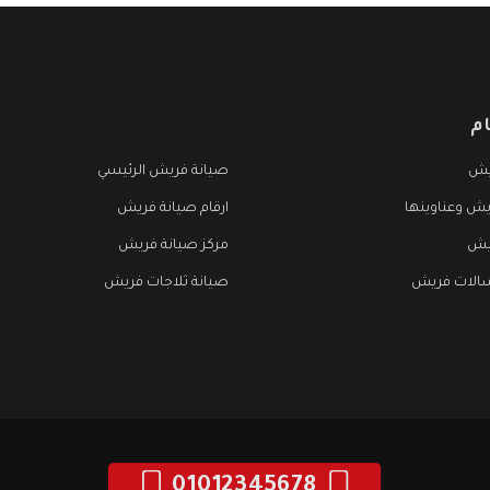
م
يش
صيانة فريش الرئيسي
يش وعناوينها
ارقام صيانة فريش
يش
مركز صيانة فريش
الات فريش
صيانة ثلاجات فريش
01012345678