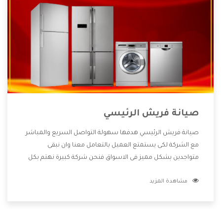
صيانة فريش الرئيسي
صيانة فريش الرئيسي هدفها سهولة التواصل السريع والمباشر
مع الشركة لكى يستمتع العميل بالتعامل معنا وان نبقى
متواجدين بشكل مميز فى الاسواق فنحن شركة كبيرة نهتم بكل
التفاصيل المهمة للعميل وان يستمتع بالخدمات التى تنفرد
مشاهدة المزيد
الشركة بها والتى تكون منها خدمة الصيانة التى تكون من أهم
الخدمات التى يرغب بها العميل لأنها تحافظ على كفاءة المنتج
كما أن شركة فريش تقدم لنا جميع الأجهزة التى نبحث عنها وأقوى
الأسعار التى تكون مناسبة لكثير من العملاء