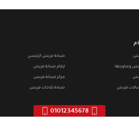
م
يش
صيانة فريش الرئيسي
يش وعناوينها
ارقام صيانة فريش
يش
مركز صيانة فريش
الات فريش
صيانة ثلاجات فريش
01012345678