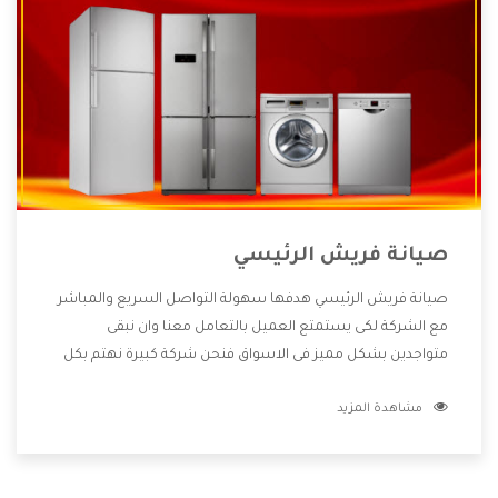
صيانة فريش الرئيسي
صيانة فريش الرئيسي هدفها سهولة التواصل السريع والمباشر
مع الشركة لكى يستمتع العميل بالتعامل معنا وان نبقى
متواجدين بشكل مميز فى الاسواق فنحن شركة كبيرة نهتم بكل
التفاصيل المهمة للعميل وان يستمتع بالخدمات التى تنفرد
مشاهدة المزيد
الشركة بها والتى تكون منها خدمة الصيانة التى تكون من أهم
الخدمات التى يرغب بها العميل لأنها تحافظ على كفاءة المنتج
كما أن شركة فريش تقدم لنا جميع الأجهزة التى نبحث عنها وأقوى
الأسعار التى تكون مناسبة لكثير من العملاء