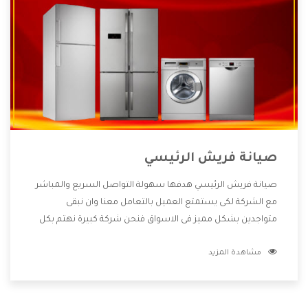
صيانة فريش الرئيسي
صيانة فريش الرئيسي هدفها سهولة التواصل السريع والمباشر
مع الشركة لكى يستمتع العميل بالتعامل معنا وان نبقى
متواجدين بشكل مميز فى الاسواق فنحن شركة كبيرة نهتم بكل
التفاصيل المهمة للعميل وان يستمتع بالخدمات التى تنفرد
مشاهدة المزيد
الشركة بها والتى تكون منها خدمة الصيانة التى تكون من أهم
الخدمات التى يرغب بها العميل لأنها تحافظ على كفاءة المنتج
كما أن شركة فريش تقدم لنا جميع الأجهزة التى نبحث عنها وأقوى
الأسعار التى تكون مناسبة لكثير من العملاء