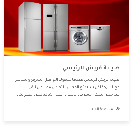
صيانة فريش الرئيسي
صيانة فريش الرئيسي هدفها سهولة التواصل السريع والمباشر
مع الشركة لكى يستمتع العميل بالتعامل معنا وان نبقى
متواجدين بشكل مميز فى الاسواق فنحن شركة كبيرة نهتم بكل
التفاصيل المهمة للعميل وان يستمتع بالخدمات التى تنفرد
مشاهدة المزيد
الشركة بها والتى تكون منها خدمة الصيانة التى تكون من أهم
الخدمات التى يرغب بها العميل لأنها تحافظ على كفاءة المنتج
كما أن شركة فريش تقدم لنا جميع الأجهزة التى نبحث عنها وأقوى
الأسعار التى تكون مناسبة لكثير من العملاء