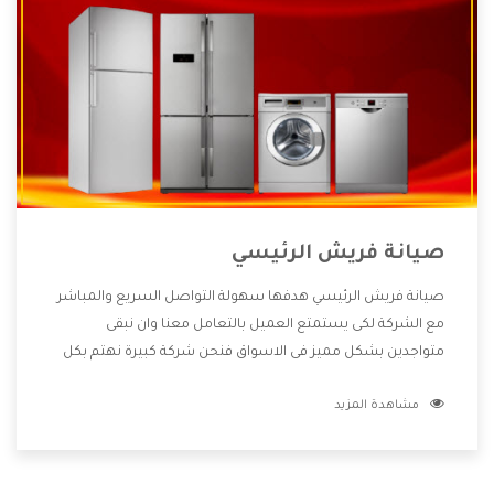
صيانة فريش الرئيسي
صيانة فريش الرئيسي هدفها سهولة التواصل السريع والمباشر
مع الشركة لكى يستمتع العميل بالتعامل معنا وان نبقى
متواجدين بشكل مميز فى الاسواق فنحن شركة كبيرة نهتم بكل
التفاصيل المهمة للعميل وان يستمتع بالخدمات التى تنفرد
مشاهدة المزيد
الشركة بها والتى تكون منها خدمة الصيانة التى تكون من أهم
الخدمات التى يرغب بها العميل لأنها تحافظ على كفاءة المنتج
كما أن شركة فريش تقدم لنا جميع الأجهزة التى نبحث عنها وأقوى
الأسعار التى تكون مناسبة لكثير من العملاء