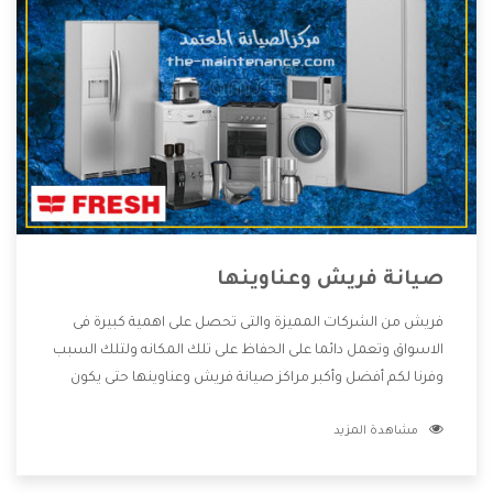
صيانة فريش وعناوينها
فريش من الشركات المميزة والتى تحصل على اهمية كبيرة فى
الاسواق وتعمل دائما على الحفاظ على تلك المكانه ولتلك السبب
وفرنا لكم أفضل وأكبر مراكز صيانة فريش وعناوينها حتى يكون
قريب من كل العملاء ويستطيع القيام بتصليح جميع المنتجات
مشاهدة المزيد
دون اى ازعاج كما أننا نهتم بكل ما يحتاجه المستهلك لكى نحافظ
على ثقتهم بنا ،وهتستمتع بأقوى العروض والخدمات ما بعد البيع
التى ترضى العميل