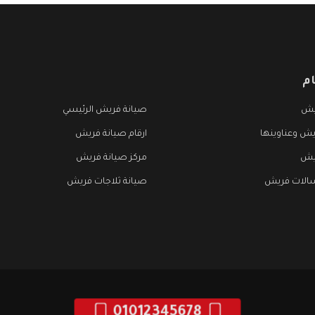
م
يش
صيانة فريش الرئيسي
يش وعناوينها
ارقام صيانة فريش
يش
مركز صيانة فريش
الات فريش
صيانة ثلاجات فريش
01012345678