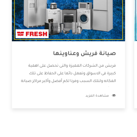
صيانة فريش وعناوينها
فريش من الشركات المميزة والتى تحصل على اهمية
كبيرة فى الاسواق وتعمل دائما على الحفاظ على تلك
المكانه ولتلك السبب وفرنا لكم أفضل وأكبر مراكز صيانة
فريش وعناوينها حتى يكون قريب من كل العملاء
مشاهدة المزيد
ويستطيع القيام بتصليح جميع المنتجات دون اى ازعاج
كما أننا نهتم بكل ما يحتاجه المستهلك لكى نحافظ على
ثقتهم بنا ،وهتستمتع بأقوى العروض والخدمات ما بعد
البيع التى ترضى العميل