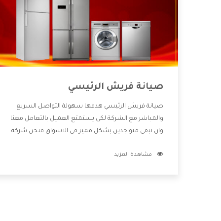
صيانة فريش الرئيسي
صيانة فريش الرئيسي هدفها سهولة التواصل السريع
والمباشر مع الشركة لكى يستمتع العميل بالتعامل معنا
وان نبقى متواجدين بشكل مميز فى الاسواق فنحن شركة
كبيرة نهتم بكل التفاصيل المهمة للعميل وان يستمتع
مشاهدة المزيد
بالخدمات التى تنفرد الشركة بها والتى تكون منها خدمة
الصيانة التى تكون من أهم الخدمات التى يرغب بها
العميل لأنها تحافظ على كفاءة المنتج كما أن شركة
فريش تقدم لنا جميع الأجهزة التى نبحث عنها وأقوى
الأسعار التى تكون مناسبة لكثير من العملاء