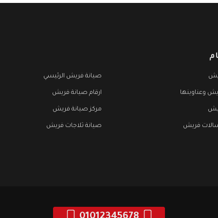
م
يش
صيانة فريش الرئيسي
يش وعناوينها
ارقام صيانة فريش
يش
مركز صيانة فريش
الات فريش
صيانة ثلاجات فريش
01012345678