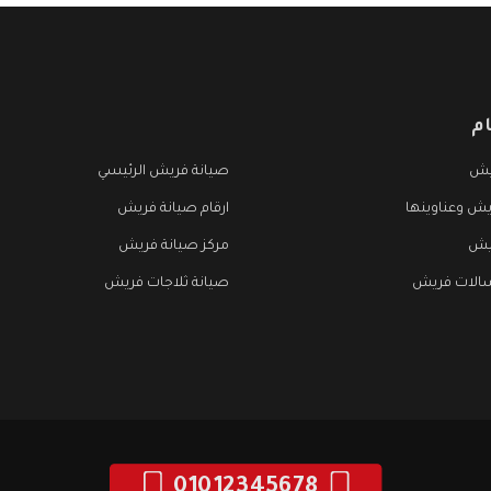
م
يش
صيانة فريش الرئيسي
يش وعناوينها
ارقام صيانة فريش
يش
مركز صيانة فريش
الات فريش
صيانة ثلاجات فريش
01012345678