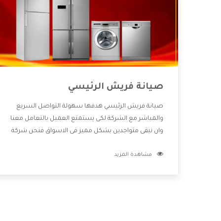
صيانة فريش الرئيسي
صيانة فريش الرئيسي هدفها سهولة التواصل السريع
والمباشر مع الشركة لكى يستمتع العميل بالتعامل معنا
وان نبقى متواجدين بشكل مميز فى الاسواق فنحن شركة
كبيرة نهتم بكل التفاصيل المهمة للعميل وان يستمتع
مشاهدة المزيد
بالخدمات التى تنفرد الشركة بها والتى تكون منها خدمة
الصيانة التى تكون من أهم الخدمات التى يرغب بها
العميل لأنها تحافظ على كفاءة المنتج كما أن شركة
فريش تقدم لنا جميع الأجهزة التى نبحث عنها وأقوى
الأسعار التى تكون مناسبة لكثير من العملاء