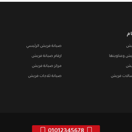
م
يش
صيانة فريش الرئيسي
يش وعناوينها
ارقام صيانة فريش
يش
مركز صيانة فريش
الات فريش
صيانة ثلاجات فريش
01012345678