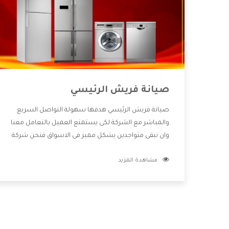
صيانة فريش الرئيسي
صيانة فريش الرئيسي هدفها سهولة التواصل السريع
والمباشر مع الشركة لكى يستمتع العميل بالتعامل معنا
وان نبقى متواجدين بشكل مميز فى الاسواق فنحن شركة
كبيرة نهتم بكل التفاصيل المهمة للعميل وان يستمتع
مشاهدة المزيد
بالخدمات التى تنفرد الشركة بها والتى تكون منها خدمة
الصيانة التى تكون من أهم الخدمات التى يرغب بها
العميل لأنها تحافظ على كفاءة المنتج كما أن شركة
فريش تقدم لنا جميع الأجهزة التى نبحث عنها وأقوى
الأسعار التى تكون مناسبة لكثير من العملاء