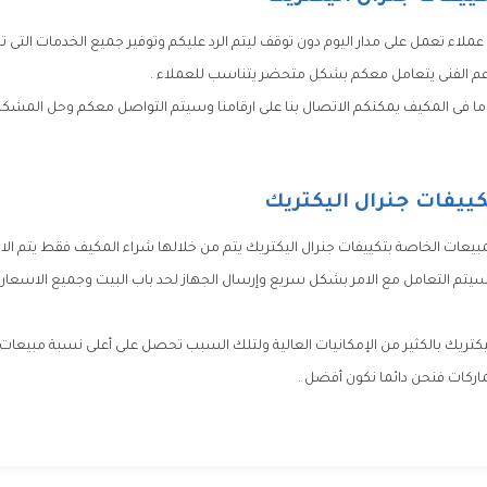
اء تعمل على مدار اليوم دون توقف ليتم الرد عليكم وتوفير جميع الخدمات التى تحتا
عم الفنى يتعامل معكم بشكل متحضر يتناسب للعملاء .
ما فى المكيف يمكنكم الاتصال بنا على ارقامنا وسيتم التواصل معكم وحل المش
ييفات جنرال اليكتريك
لمبيعات الخاصة بتكييفات جنرال اليكتريك يتم من خلالها شراء المكيف فقط يتم الا
يتم التعامل مع الامر بشكل سريع وإرسال الجهاز لحد باب البيت وجميع الاسعار ش
ليكتريك بالكثير من الإمكانيات العالية ولتلك السبب تحصل على أعلى نسبة مبيعا
لماركات فنحن دائما نكون أفضل .