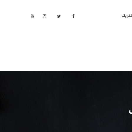
كتريك