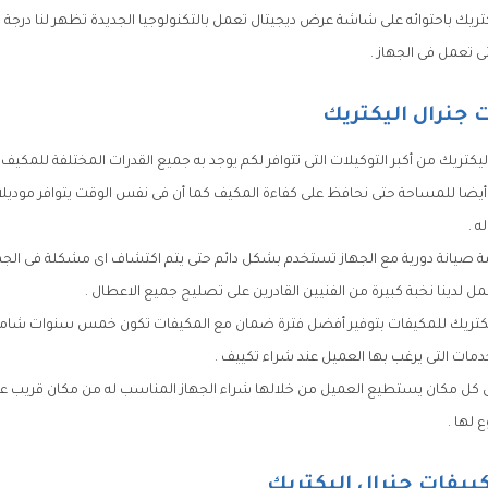
تريك باحتوائه على شاشة عرض ديجيتال تعمل بالتكنولوجيا الجديدة تظهر لنا درجة حر
 تعمل فى الجهاز .
 جنرال اليكتريك
يكتريك من أكبر التوكيلات التى تتوافر لكم يوجد به جميع القدرات المختلفة للمكيف 
أيضا للمساحة حتى نحافظ على كفاءة المكيف كما أن فى نفس الوقت يتوافر مودي
ه .
يانة دورية مع الجهاز تستخدم بشكل دائم حتى يتم اكتشاف اى مشكلة فى الجها
ل لدينا نخبة كبيرة من الفنيين القادرين على تصليح جميع الاعطال .
يكتريك للمكيفات بتوفير أفضل فترة ضمان مع المكيفات تكون خمس سنوات شاملة
خدمات التى يرغب بها العميل عند شراء تكييف .
 فى كل مكان يستطيع العميل من خلالها شراء الجهاز المناسب له من مكان قريب 
ع لها .
ييفات جنرال اليكتريك