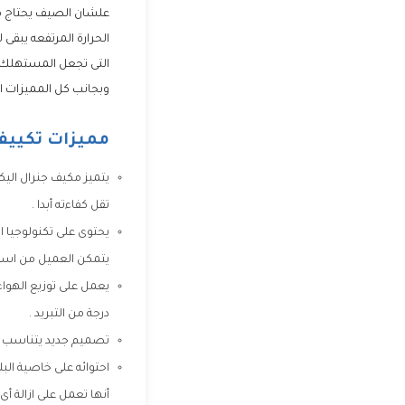
علشان الصيف يحتاج مك
الحرارة المرتفعه يبقى 
التى تجعل المستهلك 
وبجانب كل المميزات ا
مميزات تكييفا
يتميز مكيف جنرال اليك
تقل كفاءته أبدا .
يحتوى على تكنولوجيا ا
يتمكن العميل من استخد
يعمل على توزيع الهوا
درجة من التبريد .
تصميم جديد يتناسب مع
احتوائه على خاصية الب
أنها تعمل على ازالة أى