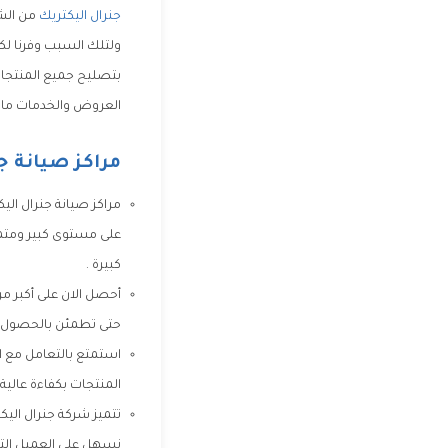
جنرال اليكتريك
من الشر
ولتلك السبب وفرنا لك
بتصليح جميع المنتجات
العروض والخدمات ما بع
مراكز صيانة ج
مراكز صيانة جنرال الي
على مستوى كبير ومتمي
كبيرة .
أحصل الان على أكبر مر
حتى تطمئن بالحصول ع
استمتع بالتعامل مع ا
المنتجات بكفاءة عالية
تتميز شركة جنرال اليك
نسهل على العميل التوا