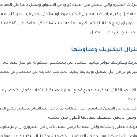
كات المميزة والتى تحصل على اهمية كبيرة فى الاسواق وتعمل دائما على الحفاظ 
م أفضل وأكبر مراكز صيانة جنرال اليكتريك وعناوينها حتى يكون قريب من كل العم
 دون اى ازعاج كما أننا نهتم بكل ما يحتاجه المستهلك لكى نحافظ على ثقتهم بنا
د البيع التى ترضى العميل .
نرال اليكتريك وعناوينها
كتريك وعناوينها تتوافر لجميع العملاء حتى يستمتعوا بسهولة التواصل معنا كما ان
ز تتوافر من اجل العميل يوجد بها جميع الاساليب الجديدة التى تستخدم فى تصلي
اكز الصيانة التى يتوافر بها جميع قطع الغيار الاصلية للمنتجات وكمان هتحصل ع
ليها .
كبر فريق من الفنيين الحاصلين على شهادة جودة لكى يتم القيام بتصليح جميع الا
 وتبقى الاجهزة محتفظة بكفاءتها لأطول فترة ممكنه .
تريك بالتطور والكفاءة ولكى نقدم ما يرضى عملاءنا كان من الضرورى أن نوفر عناوين
صل الينا وأيضا نوفر لكم كل العناويين الخاصة بشركة جنرال اليكتريك على موقعنا