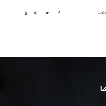
كتريك
ا