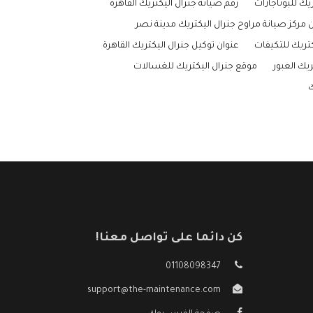
يك للبوتاجازات
رقم صيانة جنرال اليكتريك القاهرة
ن مركز صيانة مراوح جنرال اليكتريك مدينة نصر
تريك للتكيفات
عنوان توكيل جنرال اليكتريك القاهرة
يك العبور
موقع جنرال اليكتريك للغسالات
ك
كن دائما على تواصل معنا!
01108098347
support@the-maintenance.com