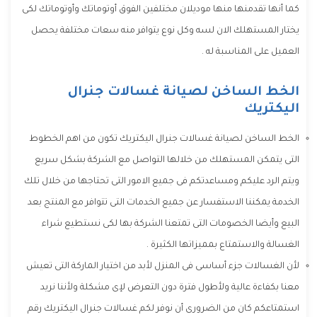
كما أنها تقدمنها منها موديلان مختلفين الفوق أوتوماتك وأوتوماتك لكى
يختار المستهلك الان لسه وكل نوع يتوافر منه سعات مختلفة يحصل
العميل على المناسبة له .
الخط الساخن لصيانة غسالات جنرال
اليكتريك
الخط الساخن لصيانة غسالات جنرال اليكتريك تكون من اهم الخطوط
التى يتمكن المستهلك من خلالها التواصل مع الشركة بشكل سريع
ويتم الرد عليكم ومساعدتكم فى جميع الامور التى تحتاجها من خلال تلك
الخدمة يمكننا الاستفسار عن جميع الخدمات التى تتوافر مع المنتج بعد
البيع وأيضا الخصومات التى تمتعنا الشركة بها لكى نستطيع شراء
الغسالة والاستمتاع بمميزاتها الكثيرة .
لأن الغسالات جزء أساسى فى المنزل لأبد من اختيار الماركة التى تعيش
معنا بكفاءة عالية ولأطول فترة دون التعرض لإى مشكلة ولأننا نريد
استمتاعكم كان من الضرورى أن نوفر لكم غسالات جنرال اليكتريك رقم