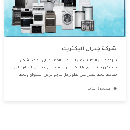
شركة جنرال اليكتريك
شركة جنرال اليكتريك من الشركات القديمة التى تتواجد بشكل
مستمر وثابت ويثق بها الكثير من الاشخاص وفى كل الأجهزة التى
تقدمها لأنها تعمل على تطوير كل ما يتوافر فى الأسواق ولأنها
شركة معروفة تهتم جدا بتوفير أفضل خدمات ما بعد البيع مع
مشاهدة المزيد
المنتجات وتقدم للعملاء أقوى العروض والخصومات التى تسهل
على المستهلك الاستمتاع بشراء جميع ما نقدمه لكم معنا هتجد
كل ما هو جديد وأفضل