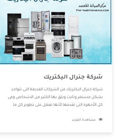
شركة جنرال اليكتريك
شركة جنرال اليكتريك من الشركات القديمة التى تتواجد
بشكل مستمر وثابت ويثق بها الكثير من الاشخاص وفى
كل الأجهزة التى تقدمها لأنها تعمل على تطوير كل ما
يتوافر فى الأسواق ولأنها شركة معروفة تهتم جدا بتوفير
مشاهدة المزيد
أفضل خدمات ما بعد البيع مع المنتجات وتقدم للعملاء
أقوى العروض والخصومات التى تسهل على المستهلك
الاستمتاع بشراء جميع ما نقدمه لكم معنا هتجد كل ما