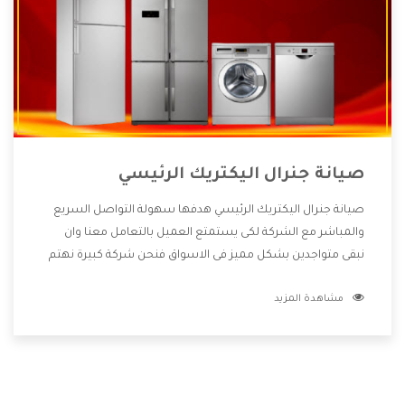
صيانة جنرال اليكتريك الرئيسي
صيانة جنرال اليكتريك الرئيسي هدفها سهولة التواصل السريع
والمباشر مع الشركة لكى يستمتع العميل بالتعامل معنا وان
نبقى متواجدين بشكل مميز فى الاسواق فنحن شركة كبيرة نهتم
بكل التفاصيل المهمة للعميل وان يستمتع بالخدمات التى تنفرد
مشاهدة المزيد
الشركة بها والتى تكون منها خدمة الصيانة التى تكون من أهم
الخدمات التى يرغب بها العميل لأنها تحافظ على كفاءة المنتج
كما أن شركة جنرال اليكتريك تقدم لنا جميع الأجهزة التى نبحث
عنها وأقوى الأسعار التى تكون مناسبة لكثير من العملاء