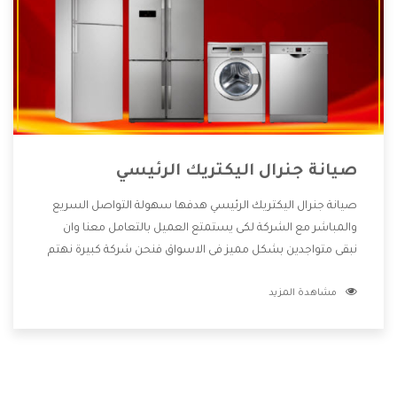
صيانة جنرال اليكتريك الرئيسي
صيانة جنرال اليكتريك الرئيسي هدفها سهولة التواصل السريع
والمباشر مع الشركة لكى يستمتع العميل بالتعامل معنا وان
نبقى متواجدين بشكل مميز فى الاسواق فنحن شركة كبيرة نهتم
بكل التفاصيل المهمة للعميل وان يستمتع بالخدمات التى تنفرد
مشاهدة المزيد
الشركة بها والتى تكون منها خدمة الصيانة التى تكون من أهم
الخدمات التى يرغب بها العميل لأنها تحافظ على كفاءة المنتج
كما أن شركة جنرال اليكتريك تقدم لنا جميع الأجهزة التى نبحث
عنها وأقوى الأسعار التى تكون مناسبة لكثير من العملاء