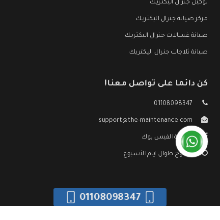
توكيل جنرال اليكتريك
مركز صيانة جنرال اليكتريك
صيانة غسالات جنرال اليكتريك
صيانة ثلاجات جنرال اليكتريك
كن دائما على تواصل معنا!
01108098347
support@the-maintenance.com
صفحة الفيس بوك
مفتوح طوال ايام الأسبوع
01108098347