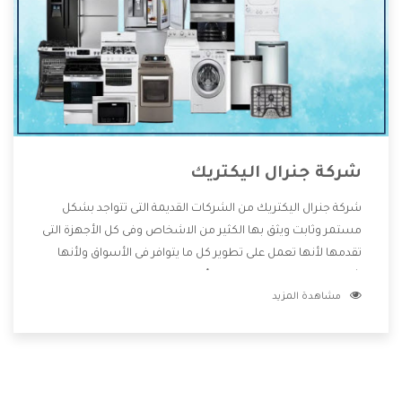
شركة جنرال اليكتريك
شركة جنرال اليكتريك من الشركات القديمة التى تتواجد بشكل
مستمر وثابت ويثق بها الكثير من الاشخاص وفى كل الأجهزة التى
تقدمها لأنها تعمل على تطوير كل ما يتوافر فى الأسواق ولأنها
شركة معروفة تهتم جدا بتوفير أفضل خدمات ما بعد البيع مع
مشاهدة المزيد
المنتجات وتقدم للعملاء أقوى العروض والخصومات التى تسهل
على المستهلك الاستمتاع بشراء جميع ما نقدمه لكم معنا هتجد
كل ما هو جديد وأفضل