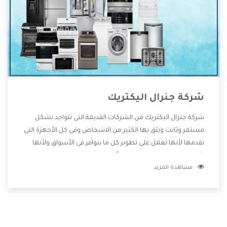
شركة جنرال اليكتريك
شركة جنرال اليكتريك من الشركات القديمة التى تتواجد بشكل
مستمر وثابت ويثق بها الكثير من الاشخاص وفى كل الأجهزة التى
تقدمها لأنها تعمل على تطوير كل ما يتوافر فى الأسواق ولأنها
شركة معروفة تهتم جدا بتوفير أفضل خدمات ما بعد البيع مع
مشاهدة المزيد
المنتجات وتقدم للعملاء أقوى العروض والخصومات التى تسهل
على المستهلك الاستمتاع بشراء جميع ما نقدمه لكم معنا هتجد
كل ما هو جديد وأفضل