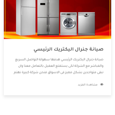
صيانة جنرال اليكتريك الرئيسي
صيانة جنرال اليكتريك الرئيسي هدفها سهولة التواصل السريع
والمباشر مع الشركة لكى يستمتع العميل بالتعامل معنا وان
نبقى متواجدين بشكل مميز فى الاسواق فنحن شركة كبيرة نهتم
بكل التفاصيل المهمة للعميل وان يستمتع بالخدمات التى تنفرد
مشاهدة المزيد
الشركة بها والتى تكون منها خدمة الصيانة التى تكون من أهم
الخدمات التى يرغب بها العميل لأنها تحافظ على كفاءة المنتج
كما أن شركة جنرال اليكتريك تقدم لنا جميع الأجهزة التى نبحث
عنها وأقوى الأسعار التى تكون مناسبة لكثير من العملاء