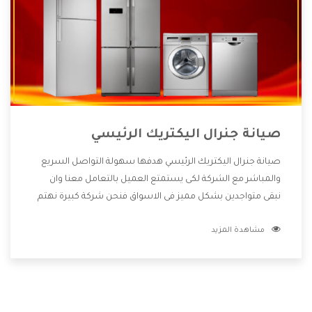
صيانة جنرال اليكتريك الرئيسي
صيانة جنرال اليكتريك الرئيسي هدفها سهولة التواصل السريع
والمباشر مع الشركة لكى يستمتع العميل بالتعامل معنا وان
نبقى متواجدين بشكل مميز فى الاسواق فنحن شركة كبيرة نهتم
بكل التفاصيل المهمة للعميل وان يستمتع بالخدمات التى تنفرد
مشاهدة المزيد
الشركة بها والتى تكون منها خدمة الصيانة التى تكون من أهم
الخدمات التى يرغب بها العميل لأنها تحافظ على كفاءة المنتج
كما أن شركة جنرال اليكتريك تقدم لنا جميع الأجهزة التى نبحث
عنها وأقوى الأسعار التى تكون مناسبة لكثير من العملاء